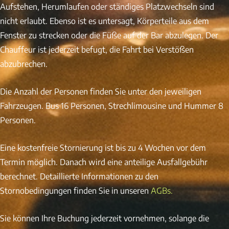
Aufstehen, Herumlaufen oder ständiges Platzwechseln sind
nicht erlaubt. Ebenso ist es untersagt, Körperteile aus dem
Fenster zu strecken oder die Füße auf der Bar abzulegen. Der
Chauffeur ist jederzeit befugt, die Fahrt bei Verstößen
abzubrechen.
Die Anzahl der Personen finden Sie unter den jeweiligen
Fahrzeugen. Bus 16 Personen, Strechlimousine und Hummer 8
Personen.
Eine kostenfreie Stornierung ist bis zu 4 Wochen vor dem
Termin möglich. Danach wird eine anteilige Ausfallgebühr
berechnet. Detaillierte Informationen zu den
Stornobedingungen finden Sie in unseren
AGBs
.
Sie können Ihre Buchung jederzeit vornehmen, solange die