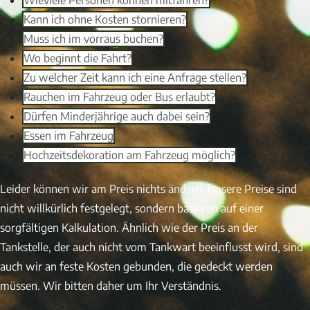
Wieviele Personen können mitfahren?
Kann ich ohne Kosten stornieren?
Muss ich im vorraus buchen?
Wo beginnt die Fahrt?
Zu welcher Zeit kann ich eine Anfrage stellen?
Rauchen im Fahrzeug oder Bus erlaubt?
Dürfen Minderjährige auch dabei sein?
Essen im Fahrzeug
Hochzeitsdekoration am Fahrzeug möglich?
Leider können wir am Preis nichts ändern. Unsere Preise sind
nicht willkürlich festgelegt, sondern basieren auf einer
sorgfältigen Kalkulation. Ähnlich wie der Preis an der
Tankstelle, der auch nicht vom Tankwart beeinflusst wird, sind
auch wir an feste Kosten gebunden, die gedeckt werden
müssen. Wir bitten daher um Ihr Verständnis.